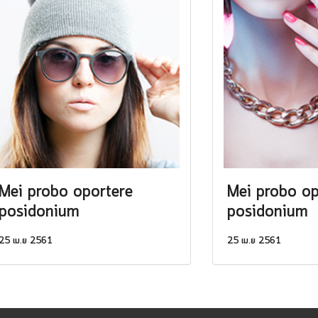
Mei probo oportere
Mei probo op
posidonium
posidonium
25 เม.ย 2561
25 เม.ย 2561