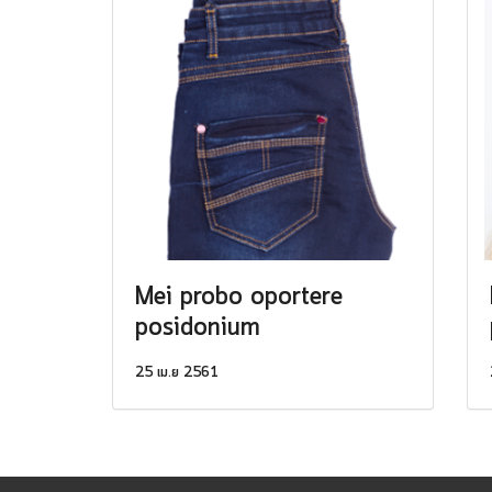
Mei probo oportere
posidonium
25 เม.ย 2561