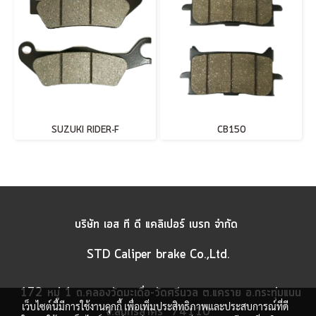
SUZUKI RIDER-F
CB150
บริษัท เอส ที ดี แคลิเปอร์ เบรก จำกัด
STD Caliper brake Co.,Ltd.
172 หมู่ 1 ถ.คลองวัดมะเดื่อ-วัดศรีนวล ต.แคราย อ.กระทุ่มแบน
เว็บไซต์นี้มีการใช้งานคุกกี้ เพื่อเพิ่มประสิทธิภาพและประสบการณ์ที่ดี
จ.สมุทรสาคร 74110