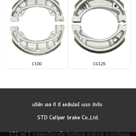
C100
CG125
บริษัท เอส ที ดี แคลิเปอร์ เบรก จำกัด
STD Caliper brake Co.,Ltd.
172 หมู่ 1 ถ.คลองวัดมะเดื่อ-วัดศรีนวล ต.แคราย อ.กระทุ่มแบน