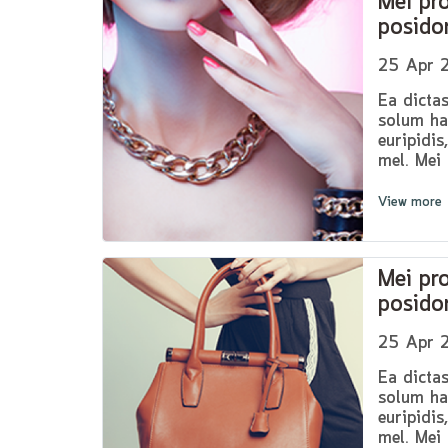
Mei pr
posido
25 Apr 
Ea dicta
solum ha
euripidis
mel. Mei
posidoniu
volutpat
View more
dolor sit
consulatu
platonem.
Mei pr
At adhuc
posido
25 Apr 
Ea dicta
solum ha
euripidis
mel. Mei