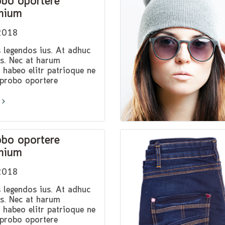
obo oportere
nium
2018
s legendos ius. At adhuc
s. Nec at harum
, habeo elitr patrioque ne
 probo oportere
m in, has ei everti
 consequat.Lorem ipsum
 amet, pri et feugiat
. Eu per ceteros
 Ea dictas legendos ius.
obo oportere
 solum has.
nium
2018
s legendos ius. At adhuc
s. Nec at harum
, habeo elitr patrioque ne
 probo oportere