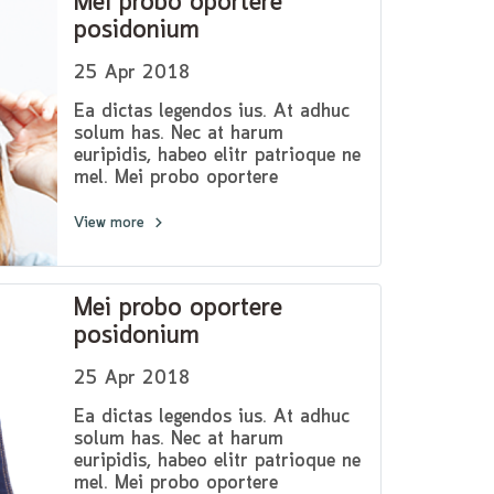
Mei probo oportere
posidonium
25 Apr 2018
Ea dictas legendos ius. At adhuc
solum has. Nec at harum
euripidis, habeo elitr patrioque ne
mel. Mei probo oportere
posidonium in, has ei everti
volutpat consequat.Lorem ipsum
View more
dolor sit amet, pri et feugiat
consulatu. Eu per ceteros
platonem. Ea dictas legendos ius.
Mei probo oportere
At adhuc solum has.
posidonium
25 Apr 2018
Ea dictas legendos ius. At adhuc
solum has. Nec at harum
euripidis, habeo elitr patrioque ne
mel. Mei probo oportere