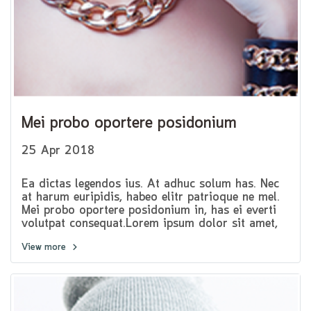
Mei probo oportere posidonium
25 Apr 2018
Ea dictas legendos ius. At adhuc solum has. Nec
at harum euripidis, habeo elitr patrioque ne mel.
Mei probo oportere posidonium in, has ei everti
volutpat consequat.Lorem ipsum dolor sit amet,
pri et feugiat consulatu. Eu per ceteros platonem.
View more
Ea dictas legendos ius. At adhuc solum has.