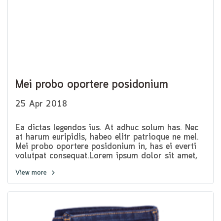
Mei probo oportere posidonium
25 Apr 2018
Ea dictas legendos ius. At adhuc solum has. Nec
at harum euripidis, habeo elitr patrioque ne mel.
Mei probo oportere posidonium in, has ei everti
volutpat consequat.Lorem ipsum dolor sit amet,
pri et feugiat consulatu. Eu per ceteros platonem.
View more
Ea dictas legendos ius. At adhuc solum has.