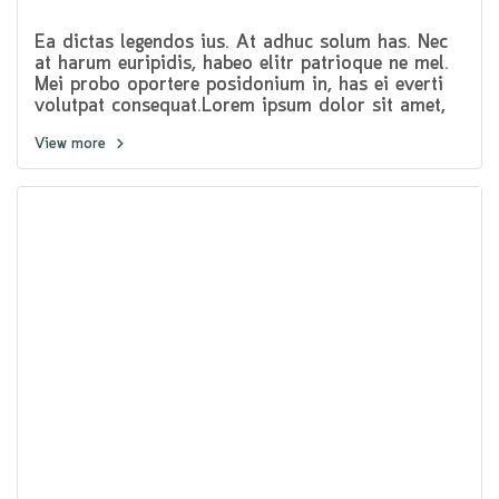
Ea dictas legendos ius. At adhuc solum has. Nec
at harum euripidis, habeo elitr patrioque ne mel.
Mei probo oportere posidonium in, has ei everti
volutpat consequat.Lorem ipsum dolor sit amet,
pri et feugiat consulatu. Eu per ceteros platonem.
View more
Ea dictas legendos ius. At adhuc solum has.